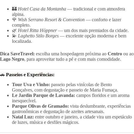
🏰
Hotel Casa da Montanha
— tradicional e com atmosfera
alpina.
🌹
Wish Serrano Resort & Convention
— conforto e lazer
completo.
🌿
Hotel Ritta Höppner
— um dos mais premiados da cidade.
💫
Laghetto Stilo Borges
— excelente opção moderna e bem
localizada.
Dica SaveTravel:
escolha uma hospedagem próxima ao
Centro
ou ao
Lago Negro
, para aproveitar tudo a pé e com mais comodidade.
🚗
Passeios e Experiências:
Tour Uva e Vinho:
passeio pelas vinícolas de Bento
Gonçalves, com degustação e passeio de Maria Fumaça.
Le Jardin Parque de Lavanda:
campos floridos e um aroma
inesquecível.
Parque Olivas de Gramado:
vista deslumbrante, experiências
gastronômicas e degustação de azeites artesanais.
Natal Luz:
entre outubro e janeiro, a cidade vira um espetáculo
de luzes, música e desfiles mágicos.