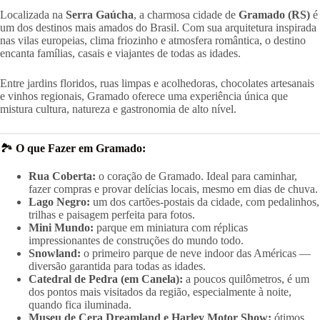
Localizada na
Serra Gaúcha
, a charmosa cidade de
Gramado (RS)
é
um dos destinos mais amados do Brasil. Com sua arquitetura inspirada
nas vilas europeias, clima friozinho e atmosfera romântica, o destino
encanta famílias, casais e viajantes de todas as idades.
Entre jardins floridos, ruas limpas e acolhedoras, chocolates artesanais
e vinhos regionais, Gramado oferece uma experiência única que
mistura cultura, natureza e gastronomia de alto nível.
🏞️
O que Fazer em Gramado:
Rua Coberta:
o coração de Gramado. Ideal para caminhar,
fazer compras e provar delícias locais, mesmo em dias de chuva.
Lago Negro:
um dos cartões-postais da cidade, com pedalinhos,
trilhas e paisagem perfeita para fotos.
Mini Mundo:
parque em miniatura com réplicas
impressionantes de construções do mundo todo.
Snowland:
o primeiro parque de neve indoor das Américas —
diversão garantida para todas as idades.
Catedral de Pedra (em Canela):
a poucos quilômetros, é um
dos pontos mais visitados da região, especialmente à noite,
quando fica iluminada.
Museu de Cera Dreamland e Harley Motor Show:
ótimos