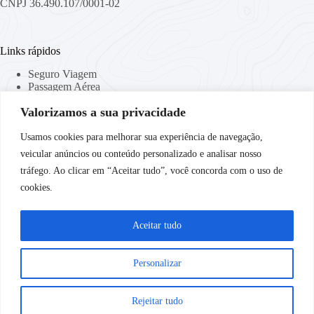
CNPJ 36.490.107/0001-02
Links rápidos
Seguro Viagem
Passagem Aérea
Viaje Conectado
Valorizamos a sua privacidade
Locação de Malas
Curso de Idiomas
Companhias Aéreas
Usamos cookies para melhorar sua experiência de navegação,
veicular anúncios ou conteúdo personalizado e analisar nosso
tráfego. Ao clicar em “Aceitar tudo”, você concorda com o uso de
Links Importantes
cookies.
Política de Privacidade
Termos & Condições
Aceitar tudo
Destinos
Personalizar
Destinos Nacionais
Destinos Internacionais
Rejeitar tudo
Copyright © 2026 SaveTravel - Todos os Direitos