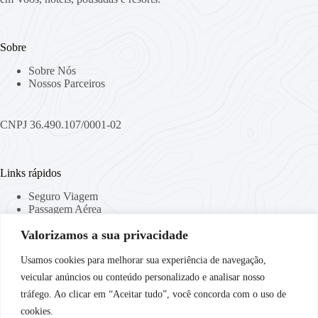
Sobre
Sobre Nós
Nossos Parceiros
CNPJ 36.490.107/0001-02
Links rápidos
Seguro Viagem
Passagem Aérea
Viaje Conectado
Valorizamos a sua privacidade
Locação de Malas
Curso de Idiomas
Companhias Aéreas
Usamos cookies para melhorar sua experiência de navegação,
veicular anúncios ou conteúdo personalizado e analisar nosso
tráfego. Ao clicar em “Aceitar tudo”, você concorda com o uso de
Links Importantes
cookies.