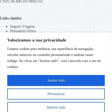
CNPJ 36.490.107/0001-02
Links rápidos
Seguro Viagem
Passagem Aérea
Viaje Conectado
Valorizamos a sua privacidade
Locação de Malas
Curso de Idiomas
Companhias Aéreas
Usamos cookies para melhorar sua experiência de navegação,
veicular anúncios ou conteúdo personalizado e analisar nosso
tráfego. Ao clicar em “Aceitar tudo”, você concorda com o uso de
Links Importantes
cookies.
Política de Privacidade
Termos & Condições
Aceitar tudo
Destinos
Personalizar
Destinos Nacionais
Destinos Internacionais
Rejeitar tudo
Copyright © 2026 SaveTravel - Todos os Direitos