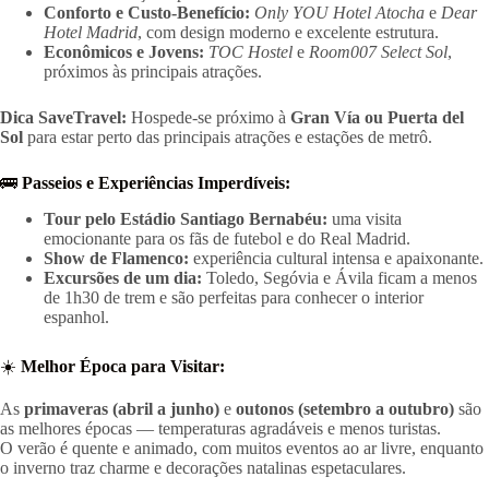
Conforto e Custo-Benefício:
Only YOU Hotel Atocha
e
Dear
Hotel Madrid
, com design moderno e excelente estrutura.
Econômicos e Jovens:
TOC Hostel
e
Room007 Select Sol
,
próximos às principais atrações.
Dica SaveTravel:
Hospede-se próximo à
Gran Vía ou Puerta del
Sol
para estar perto das principais atrações e estações de metrô.
🚌
Passeios e Experiências Imperdíveis:
Tour pelo Estádio Santiago Bernabéu:
uma visita
emocionante para os fãs de futebol e do Real Madrid.
Show de Flamenco:
experiência cultural intensa e apaixonante.
Excursões de um dia:
Toledo, Segóvia e Ávila ficam a menos
de 1h30 de trem e são perfeitas para conhecer o interior
espanhol.
☀️
Melhor Época para Visitar:
As
primaveras (abril a junho)
e
outonos (setembro a outubro)
são
as melhores épocas — temperaturas agradáveis e menos turistas.
O verão é quente e animado, com muitos eventos ao ar livre, enquanto
o inverno traz charme e decorações natalinas espetaculares.