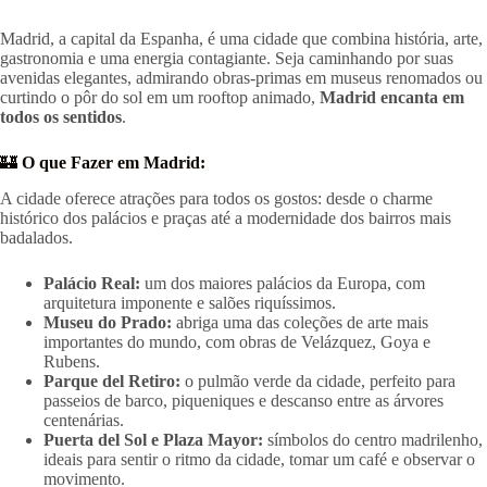
Madrid, a capital da Espanha, é uma cidade que combina história, arte,
gastronomia e uma energia contagiante. Seja caminhando por suas
avenidas elegantes, admirando obras-primas em museus renomados ou
curtindo o pôr do sol em um rooftop animado,
Madrid encanta em
todos os sentidos
.
🏰
O que Fazer em Madrid:
A cidade oferece atrações para todos os gostos: desde o charme
histórico dos palácios e praças até a modernidade dos bairros mais
badalados.
Palácio Real:
um dos maiores palácios da Europa, com
arquitetura imponente e salões riquíssimos.
Museu do Prado:
abriga uma das coleções de arte mais
importantes do mundo, com obras de Velázquez, Goya e
Rubens.
Parque del Retiro:
o pulmão verde da cidade, perfeito para
passeios de barco, piqueniques e descanso entre as árvores
centenárias.
Puerta del Sol e Plaza Mayor:
símbolos do centro madrilenho,
ideais para sentir o ritmo da cidade, tomar um café e observar o
movimento.