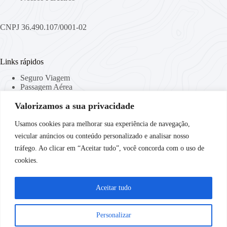
CNPJ 36.490.107/0001-02
Links rápidos
Seguro Viagem
Passagem Aérea
Viaje Conectado
Valorizamos a sua privacidade
Locação de Malas
Curso de Idiomas
Companhias Aéreas
Usamos cookies para melhorar sua experiência de navegação,
veicular anúncios ou conteúdo personalizado e analisar nosso
tráfego. Ao clicar em “Aceitar tudo”, você concorda com o uso de
Links Importantes
cookies.
Política de Privacidade
Termos & Condições
Aceitar tudo
Destinos
Personalizar