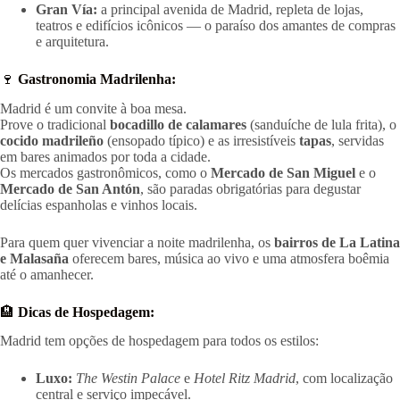
Gran Vía:
a principal avenida de Madrid, repleta de lojas,
teatros e edifícios icônicos — o paraíso dos amantes de compras
e arquitetura.
🍷
Gastronomia Madrilenha:
Madrid é um convite à boa mesa.
Prove o tradicional
bocadillo de calamares
(sanduíche de lula frita), o
cocido madrileño
(ensopado típico) e as irresistíveis
tapas
, servidas
em bares animados por toda a cidade.
Os mercados gastronômicos, como o
Mercado de San Miguel
e o
Mercado de San Antón
, são paradas obrigatórias para degustar
delícias espanholas e vinhos locais.
Para quem quer vivenciar a noite madrilenha, os
bairros de La Latina
e Malasaña
oferecem bares, música ao vivo e uma atmosfera boêmia
até o amanhecer.
🏨
Dicas de Hospedagem:
Madrid tem opções de hospedagem para todos os estilos:
Luxo:
The Westin Palace
e
Hotel Ritz Madrid
, com localização
central e serviço impecável.