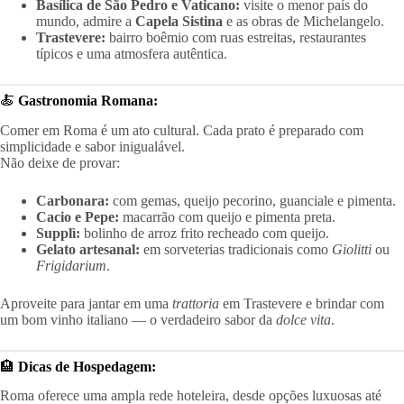
Basílica de São Pedro e Vaticano:
visite o menor país do
mundo, admire a
Capela Sistina
e as obras de Michelangelo.
Trastevere:
bairro boêmio com ruas estreitas, restaurantes
típicos e uma atmosfera autêntica.
🍝
Gastronomia Romana:
Comer em Roma é um ato cultural. Cada prato é preparado com
simplicidade e sabor inigualável.
Não deixe de provar:
Carbonara:
com gemas, queijo pecorino, guanciale e pimenta.
Cacio e Pepe:
macarrão com queijo e pimenta preta.
Supplì:
bolinho de arroz frito recheado com queijo.
Gelato artesanal:
em sorveterias tradicionais como
Giolitti
ou
Frigidarium
.
Aproveite para jantar em uma
trattoria
em Trastevere e brindar com
um bom vinho italiano — o verdadeiro sabor da
dolce vita
.
🏨
Dicas de Hospedagem:
Roma oferece uma ampla rede hoteleira, desde opções luxuosas até