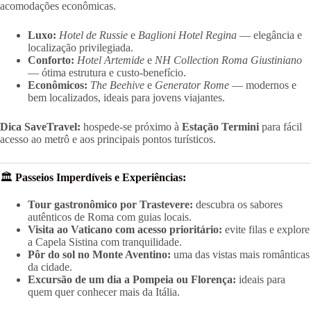
acomodações econômicas.
Luxo:
Hotel de Russie
e
Baglioni Hotel Regina
— elegância e
localização privilegiada.
Conforto:
Hotel Artemide
e
NH Collection Roma Giustiniano
— ótima estrutura e custo-benefício.
Econômicos:
The Beehive
e
Generator Rome
— modernos e
bem localizados, ideais para jovens viajantes.
Dica SaveTravel:
hospede-se próximo à
Estação Termini
para fácil
acesso ao metrô e aos principais pontos turísticos.
🏛️
Passeios Imperdíveis e Experiências:
Tour gastronômico por Trastevere:
descubra os sabores
autênticos de Roma com guias locais.
Visita ao Vaticano com acesso prioritário:
evite filas e explore
a Capela Sistina com tranquilidade.
Pôr do sol no Monte Aventino:
uma das vistas mais românticas
da cidade.
Excursão de um dia a Pompeia ou Florença:
ideais para
quem quer conhecer mais da Itália.