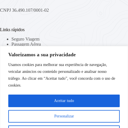
CNPJ 36.490.107/0001-02
Links rápidos
Seguro Viagem
Passagem Aérea
Viaje Conectado
Valorizamos a sua privacidade
Locação de Malas
Curso de Idiomas
Companhias Aéreas
Usamos cookies para melhorar sua experiência de navegação,
veicular anúncios ou conteúdo personalizado e analisar nosso
tráfego. Ao clicar em “Aceitar tudo”, você concorda com o uso de
Links Importantes
cookies.
Política de Privacidade
Termos & Condições
Aceitar tudo
Destinos
Personalizar
Destinos Nacionais