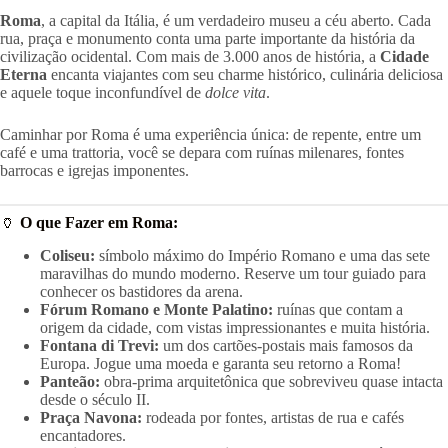
Roma
, a capital da Itália, é um verdadeiro museu a céu aberto. Cada
rua, praça e monumento conta uma parte importante da história da
civilização ocidental. Com mais de 3.000 anos de história, a
Cidade
Eterna
encanta viajantes com seu charme histórico, culinária deliciosa
e aquele toque inconfundível de
dolce vita
.
Caminhar por Roma é uma experiência única: de repente, entre um
café e uma trattoria, você se depara com ruínas milenares, fontes
barrocas e igrejas imponentes.
🏺
O que Fazer em Roma:
Coliseu:
símbolo máximo do Império Romano e uma das sete
maravilhas do mundo moderno. Reserve um tour guiado para
conhecer os bastidores da arena.
Fórum Romano e Monte Palatino:
ruínas que contam a
origem da cidade, com vistas impressionantes e muita história.
Fontana di Trevi:
um dos cartões-postais mais famosos da
Europa. Jogue uma moeda e garanta seu retorno a Roma!
Panteão:
obra-prima arquitetônica que sobreviveu quase intacta
desde o século II.
Praça Navona:
rodeada por fontes, artistas de rua e cafés
encantadores.